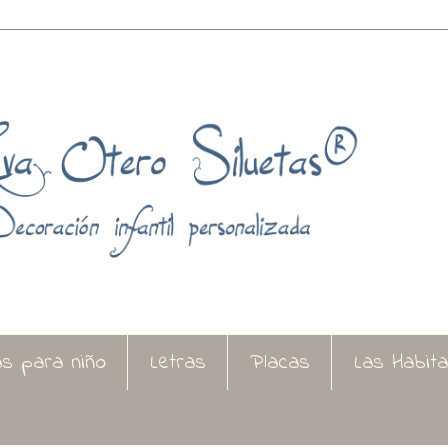
as para niño
Letras
Placas
Las Habit