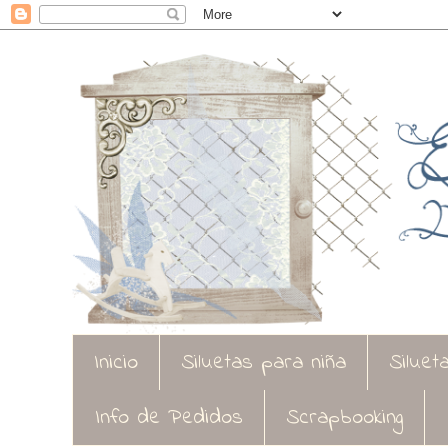
Inicio
Siluetas para niña
Siluet
Info de Pedidos
Scrapbooking