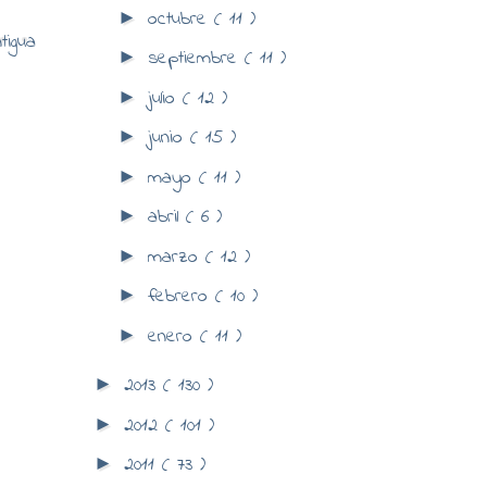
octubre
( 11 )
►
tigua
septiembre
( 11 )
►
julio
( 12 )
►
junio
( 15 )
►
mayo
( 11 )
►
abril
( 6 )
►
marzo
( 12 )
►
febrero
( 10 )
►
enero
( 11 )
►
2013
( 130 )
►
2012
( 101 )
►
2011
( 73 )
►