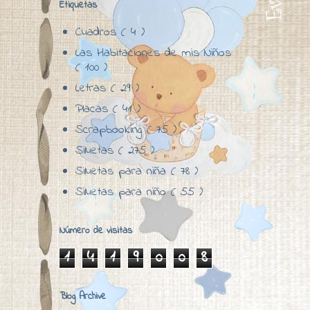
Etiquetas
Cuadros
( 4 )
Las Habitaciones de mis Niños
( 100 )
Letras
( 29 )
Placas
( 41 )
Scrapbooking
( 75 )
Siluetas
( 275 )
Siluetas para niña
( 78 )
Siluetas para niño
( 55 )
Número de visitas
1
4
1
9
0
0
8
Blog Archive