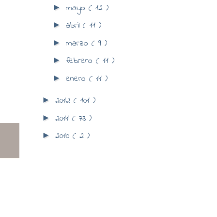
mayo
( 12 )
►
abril
( 11 )
►
marzo
( 9 )
►
febrero
( 11 )
►
enero
( 11 )
►
2012
( 101 )
►
2011
( 73 )
►
2010
( 2 )
►