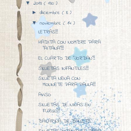
2013
( 130 )
▼
diciembre
( 8 )
►
noviembre
( 14 )
▼
LETRAS!!!
HADITA CON NOMBRE PARA
"AITANA"!!!
EL CUARTO DE "JORDAN"!!
SILUETAS INFANTILES!!!
SILUETA NENA CON
MOLINETE PARA PAULA!!!
AVISO
SILUETAS DE NIÑAS EN
FURGO!!!
BAILARINA DE BALLET!!!