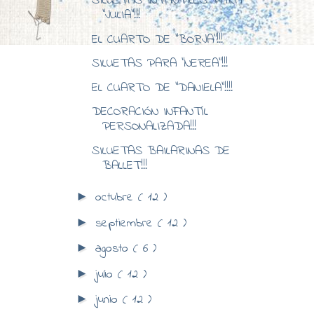
SILUETAS INTANTILES PARA
"JULIA"!!!
EL CUARTO DE "BORJA"!!!
SILUETAS PARA "NEREA"!!!
EL CUARTO DE "DANIELA"!!!!
DECORACIÓN INFANTÍL
PERSONALIZADA!!!
SILUETAS BAILARINAS DE
BALLET!!!
octubre
( 12 )
►
septiembre
( 12 )
►
agosto
( 6 )
►
julio
( 12 )
►
junio
( 12 )
►