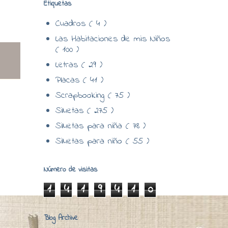
Etiquetas
Cuadros
( 4 )
Las Habitaciones de mis Niños
( 100 )
Letras
( 29 )
Placas
( 41 )
Scrapbooking
( 75 )
Siluetas
( 275 )
Siluetas para niña
( 78 )
Siluetas para niño
( 55 )
Número de visitas
1
4
1
9
4
1
0
Blog Archive