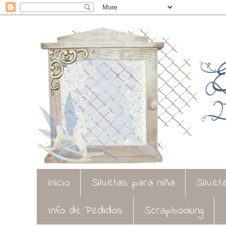
Inicio
Siluetas para niña
Siluet
Info de Pedidos
Scrapbooking