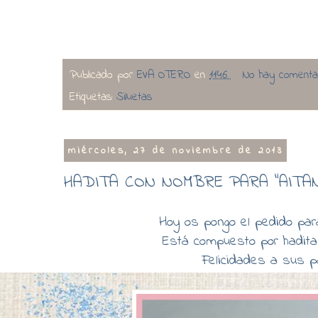
Publicado por
EVA OTERO
en
11:46
No hay comenta
Etiquetas:
Siluetas
miércoles, 27 de noviembre de 2013
HADITA CON NOMBRE PARA "AITANA"
Hoy os pongo el pedido para
Está compuesto por hadita
Felicidades a sus p