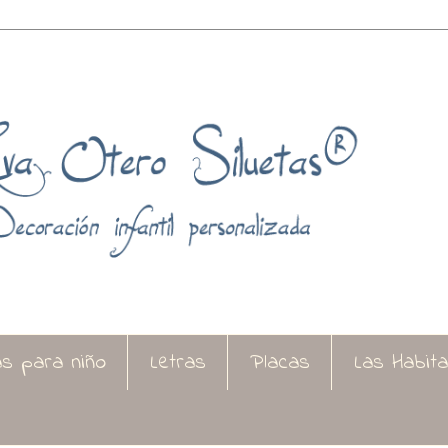
as para niño
Letras
Placas
Las Habit