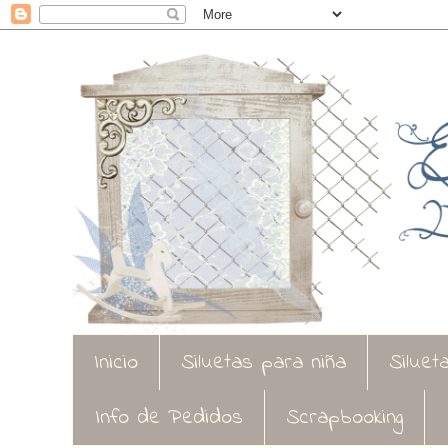
Inicio
Siluetas para niña
Siluet
Info de Pedidos
Scrapbooking