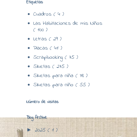
Etiquetas
Cuadros
( 4 )
Las Habitaciones de mis Niños
( 100 )
Letras
( 29 )
Placas
( 41 )
Scrapbooking
( 75 )
Siluetas
( 275 )
Siluetas para niña
( 78 )
Siluetas para niño
( 55 )
Número de visitas
Blog Archive
2025
( 1 )
►