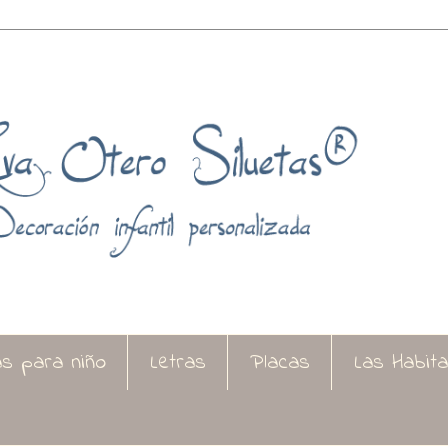
as para niño
Letras
Placas
Las Habit