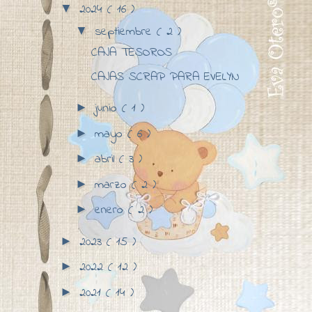
2024
( 16 )
▼
septiembre
( 2 )
▼
CAJA TESOROS
CAJAS SCRAP PARA EVELYN
junio
( 1 )
►
mayo
( 6 )
►
abril
( 3 )
►
marzo
( 2 )
►
enero
( 2 )
►
2023
( 15 )
►
2022
( 12 )
►
2021
( 14 )
►