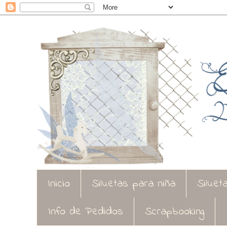
Inicio
Siluetas para niña
Siluet
Info de Pedidos
Scrapbooking