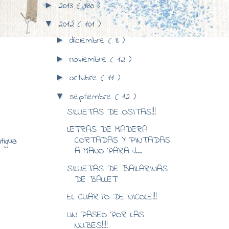
2013
( 130 )
►
2012
( 101 )
▼
diciembre
( 8 )
►
noviembre
( 12 )
►
octubre
( 11 )
►
septiembre
( 12 )
▼
SILUETAS DE OSITAS!!!
LETRAS DE MADERA
CORTADAS Y PINTADAS
tigua
A MANO PARA J...
SILUETAS DE BAILARINAS
DE BALLET
EL CUARTO DE NICOLE!!!
UN PASEO POR LAS
NUBES!!!!