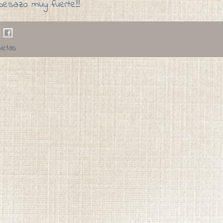
besazo muy fuerte!!!
luetas