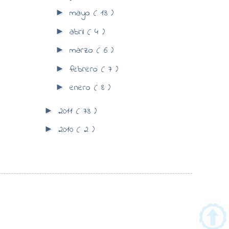
mayo
( 13 )
►
abril
( 4 )
►
marzo
( 6 )
►
febrero
( 7 )
►
enero
( 8 )
►
2011
( 73 )
►
2010
( 2 )
►