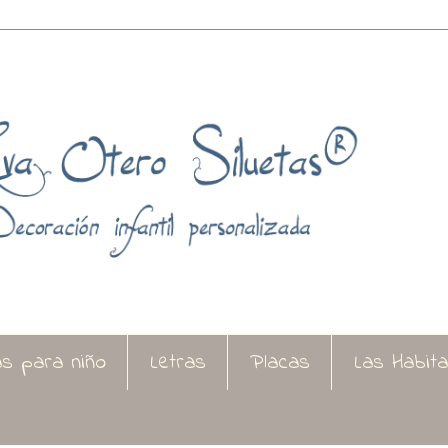
as para niño
Letras
Placas
Las Habit