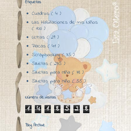
Etiquetas
Cuadros
( 4 )
Las Habitaciones de mis Niños
( 100 )
Letras
( 29 )
Placas
( 41 )
Scrapbooking
( 75 )
Siluetas
( 275 )
Siluetas para niña
( 78 )
Siluetas para niño
( 55 )
Número de visitas
1
4
1
8
5
2
8
Blog Archive