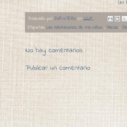
Un 
Publicado por
EVA OTERO
en
22:29
Etiquetas:
Las Habitaciones de mis Niños
,
Placas
,
Si
No hay comentarios :
Publicar un comentario