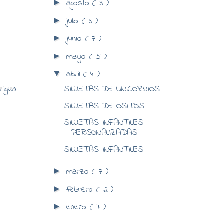
agosto
( 3 )
►
julio
( 3 )
►
junio
( 7 )
►
mayo
( 5 )
►
abril
( 4 )
▼
tigua
SILUETAS DE UNICORNIOS
SILUETAS DE OSITOS
SILUETAS INFANTILES
PERSONALIZADAS
SILUETAS INFANTILES
marzo
( 7 )
►
febrero
( 2 )
►
enero
( 7 )
►