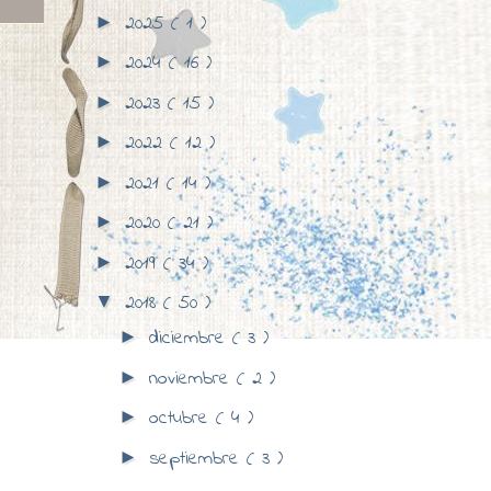
2025
( 1 )
►
2024
( 16 )
►
2023
( 15 )
►
2022
( 12 )
►
2021
( 14 )
►
2020
( 21 )
►
2019
( 34 )
►
2018
( 50 )
▼
diciembre
( 3 )
►
noviembre
( 2 )
►
octubre
( 4 )
►
septiembre
( 3 )
►