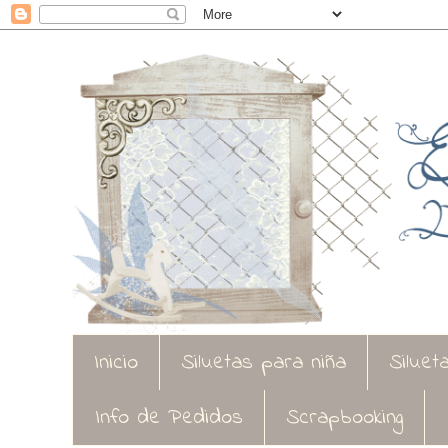
Inicio
Siluetas para niña
Siluet
Info de Pedidos
Scrapbooking