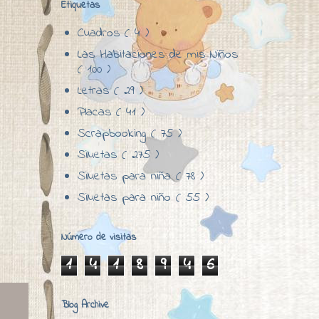
Etiquetas
Cuadros
( 4 )
Las Habitaciones de mis Niños
( 100 )
Letras
( 29 )
Placas
( 41 )
Scrapbooking
( 75 )
Siluetas
( 275 )
Siluetas para niña
( 78 )
Siluetas para niño
( 55 )
Número de visitas
1
4
1
8
9
4
6
Blog Archive