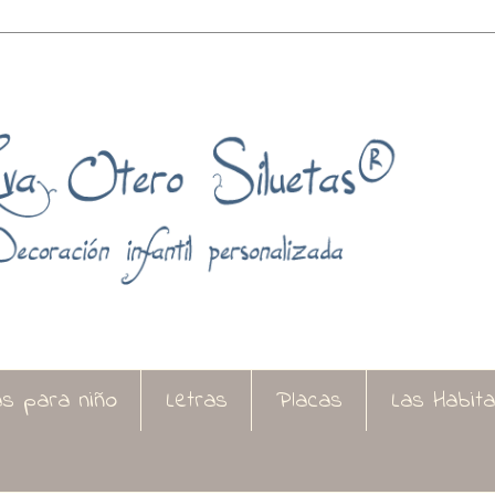
as para niño
Letras
Placas
Las Habit