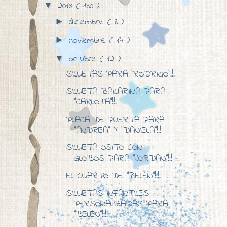
2013
( 130 )
▼
diciembre
( 8 )
►
noviembre
( 14 )
►
octubre
( 12 )
▼
SILUETAS PARA "RODRIGO"!!!
SILUETA BAILARINA PARA
"CARLOTA"!!!
PLACA DE PUERTA PARA
"ANDREA" Y "DANIELA"!!!
SILUETA OSITO CON
GLOBOS PARA "JORDAN"!!!
EL CUARTO DE "BELÉN"!!!!
SILUETAS INFANTILES
PERSONALIZADAS PARA
"BELÉN"!!!!