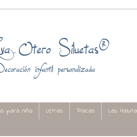
as para niño
Letras
Placas
Las Habit