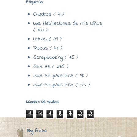
Etiquetas
Cuadros
( 4 )
Las Habitaciones de mis Niños
( 100 )
Letras
( 29 )
Placas
( 41 )
Scrapbooking
( 75 )
Siluetas
( 275 )
Siluetas para niña
( 78 )
Siluetas para niño
( 55 )
Número de visitas
1
4
1
8
7
2
2
Blog Archive