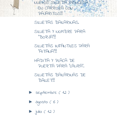
NUEVO!!! SILUETA PRINCESA
EN CARROZA CON
PAJARITOS!!!
SILUETAS BAILARINAS.
SILUETA Y NOMBRE PARA
"BORJA"!!!
SILUETAS INFANTILES PARA
"AITANA"!!!
HADITA Y PLACA DE
PUERTA PARA "LAURA".
SILUETAS BAILARINAS DE
BALLET!!!
septiembre
( 12 )
►
agosto
( 6 )
►
julio
( 12 )
►