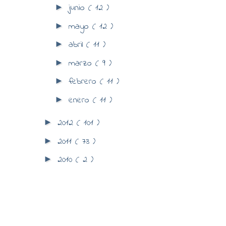
junio
( 12 )
►
mayo
( 12 )
►
abril
( 11 )
►
marzo
( 9 )
►
febrero
( 11 )
►
enero
( 11 )
►
2012
( 101 )
►
2011
( 73 )
►
2010
( 2 )
►