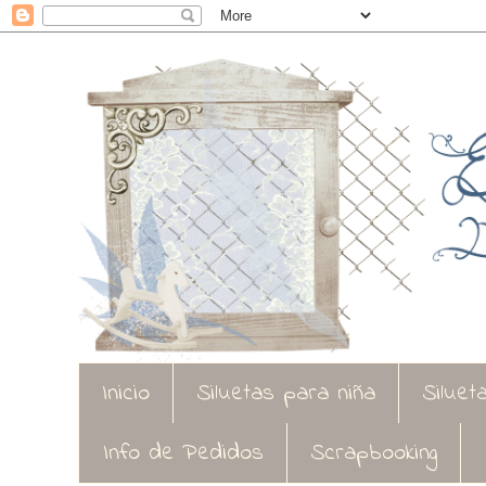
Inicio
Siluetas para niña
Siluet
Info de Pedidos
Scrapbooking