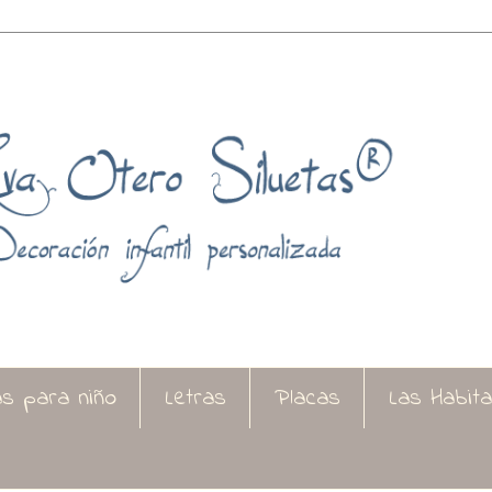
as para niño
Letras
Placas
Las Habit