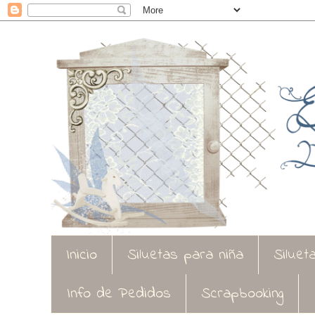
Inicio
Siluetas para niña
Siluet
Info de Pedidos
Scrapbooking