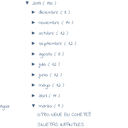
2013
( 130 )
▼
diciembre
( 8 )
►
noviembre
( 14 )
►
octubre
( 12 )
►
septiembre
( 12 )
►
agosto
( 6 )
►
julio
( 12 )
►
junio
( 12 )
►
mayo
( 12 )
►
abril
( 11 )
►
marzo
( 9 )
tigua
▼
OTRO NENE EN COHETE!!!
SILUETAS INFANTILES