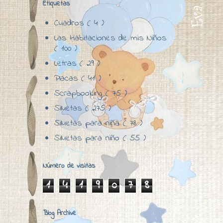
Etiquetas
Cuadros
( 4 )
Las Habitaciones de mis Niños
( 100 )
Letras
( 29 )
Placas
( 41 )
Scrapbooking
( 75 )
Siluetas
( 275 )
Siluetas para niña
( 78 )
Siluetas para niño
( 55 )
Número de visitas
1
4
1
9
0
7
8
Blog Archive