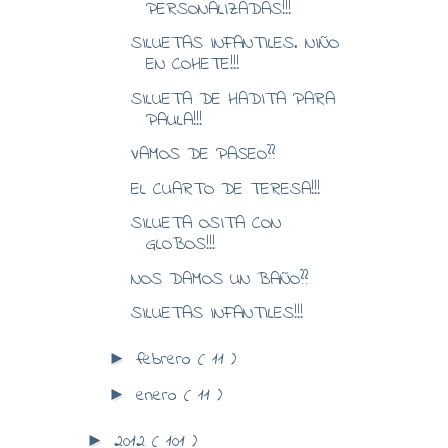
PERSONALIZADAS!!!
SILUETAS INFANTILES. NIÑO
EN COHETE!!!
SILUETA DE HADITA PARA
PAULA!!!
VAMOS DE PASEO??
EL CUARTO DE TERESA!!!
SILUETA OSITA CON
GLOBOS!!!
NOS DAMOS UN BAÑO??
SILUETAS INFANTILES!!!
febrero
( 11 )
►
enero
( 11 )
►
2012
( 101 )
►