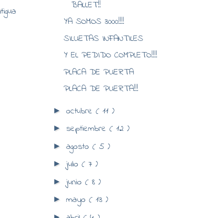
BALLET!!
tigua
YA SOMOS 3000!!!!
SILUETAS INFANTILES
Y EL PEDIDO COMPLETO!!!!
PLACA DE PUERTA
PLACA DE PUERTA!!!
octubre
( 11 )
►
septiembre
( 12 )
►
agosto
( 5 )
►
julio
( 7 )
►
junio
( 8 )
►
mayo
( 13 )
►
abril
( 4 )
►