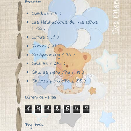
Etiquetas
Cuadros
( 4 )
Las Habitaciones de mis Niños
( 100 )
Letras
( 29 )
Placas
( 41 )
Scrapbooking
( 75 )
Siluetas
( 275 )
Siluetas para niña
( 78 )
Siluetas para niño
( 55 )
Número de visitas
1
4
1
8
6
4
9
Blog Archive