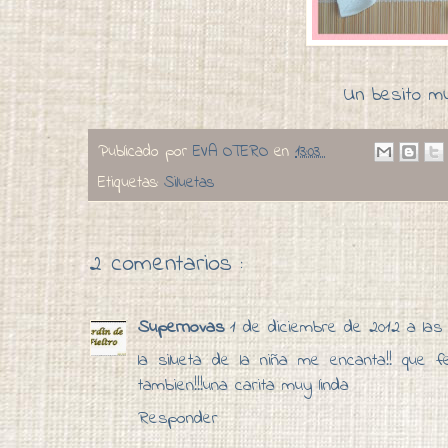
Un besito mu
Publicado por
EVA OTERO
en
13:03
Etiquetas:
Siluetas
2 comentarios :
Supernovas
1 de diciembre de 2012 a las 
la silueta de la niña me encanta!! que f
tambien!!!una carita muy linda
Responder