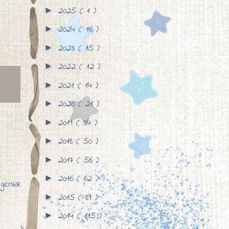
2025
( 1 )
►
2024
( 16 )
►
2023
( 15 )
►
2022
( 12 )
►
2021
( 14 )
►
2020
( 21 )
►
2019
( 34 )
►
2018
( 50 )
►
2017
( 56 )
►
2016
( 62 )
►
enial
2015
( 89 )
►
2014
( 115 )
►