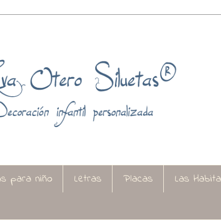
as para niño
Letras
Placas
Las Habit