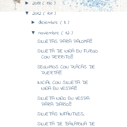
2013
( 130 )
►
2012
( 101 )
▼
diciembre
( 8 )
►
noviembre
( 12 )
▼
SILUETAS PARA PALOMA!!!
SILUETA DE NIÑA EN FURGO
CON PERRITO!!!
SEGUIMOS CON PLACAS DE
PUERTA!!!
INICIAL CON SILUETA DE
NIÑA EN VESPA!!!
SILUETA NIÑO EN VESPA
PARA DARÍO!!!
SILUETAS INFANTILES.
SILUETA DE BAILARINA DE