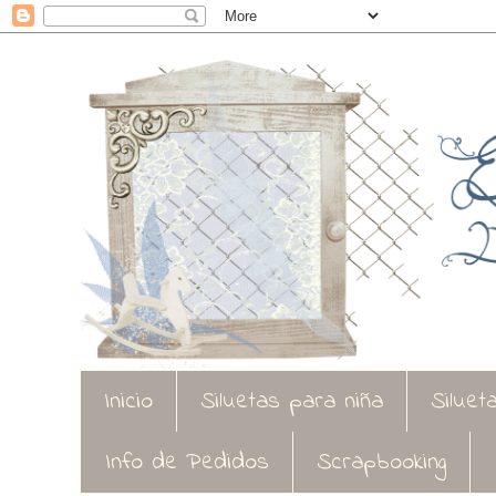
Inicio
Siluetas para niña
Siluet
Info de Pedidos
Scrapbooking