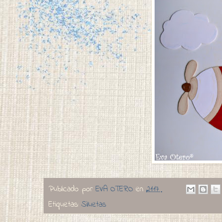
Publicado por
EVA OTERO
en
21:17
Etiquetas:
Siluetas