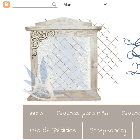
Inicio
Siluetas para niña
Siluet
Info de Pedidos
Scrapbooking