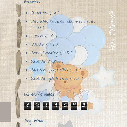
Etiquetas
Cuadros
( 4 )
Las Habitaciones de mis Niños
( 100 )
Letras
( 29 )
Placas
( 41 )
Scrapbooking
( 75 )
Siluetas
( 275 )
Siluetas para niña
( 78 )
Siluetas para niño
( 55 )
Número de visitas
1
4
1
9
6
9
2
Blog Archive