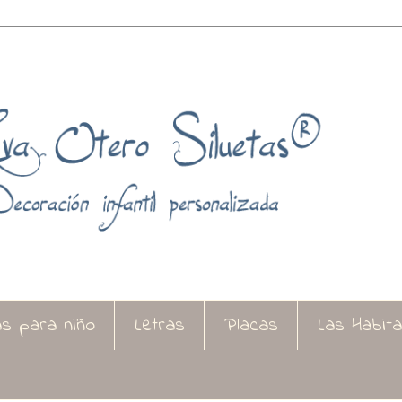
as para niño
Letras
Placas
Las Habit