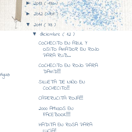
2013
( 130 )
►
2012
( 101 )
►
2011
( 73 )
▼
diciembre
( 12 )
▼
COCHECITO EN AZUL Y
OSITO AVIADOR EN ROJO
PARA RUB...
COCHECITO EN ROJO PARA
DAVID!!!!
tigua
SILUETA DE NIÑO EN
COCHECITO!!!
CAPERUCITA ROJA!!!!
2000 AMIGOS EN
FACEBOOK!!!!!
HADITA EN ROSA PARA
LUCÍA!!