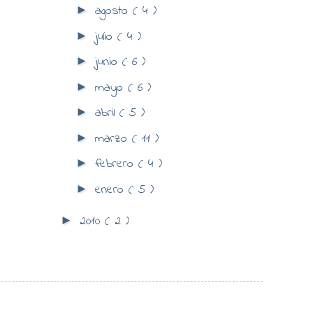
agosto
( 4 )
►
julio
( 4 )
►
junio
( 6 )
►
mayo
( 6 )
►
abril
( 5 )
►
marzo
( 11 )
►
febrero
( 4 )
►
enero
( 5 )
►
2010
( 2 )
►